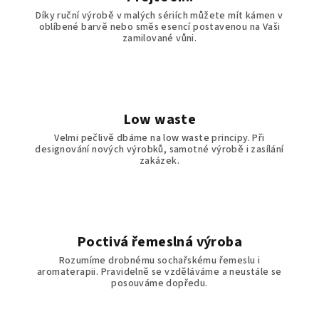
Díky ruční výrobě v malých sériích můžete mít kámen v
oblíbené barvě nebo směs esencí postavenou na Vaši
zamilované vůni.
Low waste
Velmi pečlivě dbáme na low waste principy. Při
designování nových výrobků, samotné výrobě i zasílání
zakázek.
Poctivá řemeslná výroba
Rozumíme drobnému sochařskému řemeslu i
aromaterapii. Pravidelně se vzděláváme a neustále se
posouváme dopředu.