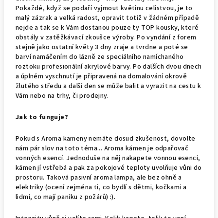
Pokaždé, když se podaří vyjmout květinu celistvou, je to
malý zázrak a velká radost, opravit totiž v žádném případě
nejde a tak se k Vám dostanou pouze ty TOP kousky, které
obstály v zatěžkávací zkoušce výroby. Po vyndání z forem
stejně jako ostatní květy 3 dny zraje a tvrdne a poté se
barví namáčením do lázně ze speciálního namíchaného
roztoku profesionální akrylové barvy. Po dalších dvou dnech
a úplném vyschnutí je připravená na domalování okrově
žlutého středu a další den se může balit a vyrazit na cestu k
Vám nebo na trhy, či prodejny.
Jak to funguje?
Pokud s Aroma kameny nemáte dosud zkušenost, dovolte
nám pár slov na toto téma... Aroma kámen je odpařovač
vonných esencí. Jednoduše na něj nakapete vonnou esenci,
kámen jí vstřebá a pak za pokojové teploty uvolňuje vůni do
prostoru. Taková pasivní aroma lampa, ale bez ohně a
elektriky (ocení zejména ti, co bydlí s dětmi, kočkami a
lidmi, co mají paniku z požárů) :).