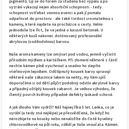
pigmentů. Lijí se do forem za studena bez výpalu a po
vyzrání vykazují nejen absorbční schopnosti - tedy
schopnost vstřebat vonnou esenci a pak jí pomalu
odpařovat do prostoru - ale také tvrdost srovnatelnou s
kameny, které najdete na procházce u cesty. Velmi
jednoduše lze říct, že se jedná o luxusní betonek. U
některých kusů nakonec dotónovaný profesionální
akrylovou (voděodolnou) barvou.
Naše aroma kameny lze omývat pod vodou, jemně vyčistit
přírodním mýdlem a kartáčkem. Při zlomení některé z částí
nechte kámen plně vyschnout a snadno ho slepíte
vteřinovým lepidlem. Odštípnutý kousek barvy spravují
některé naše zákaznice lakem na nehty, my Vám spíš
doporučíme si od dětí půjčit podobný odstín akrylové barvy
a případný uštíplý kousek zabarvit. Je velkou výhodou, že
členitý povrch květiny případné defekty laskavě schová.
A jak dlouho Vám vydrží? Náš hajnej říká 5 let. Lenka, co je
vyrábí (a tedy zná nejlépe) je přesvědčená, že když ho
nerozbijete na kousky nebo nenaložíte do čisté kyseliny
chlorovodíkové na půl roku, zdědí je Vaše vnoučata. Kámen.