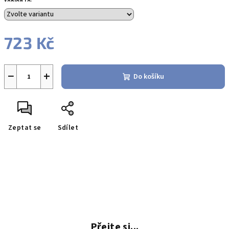
VARIANTA:
723 Kč
Měrná
cena:
−
+
Do košíku
Zeptat se
Sdílet
Přejte si...