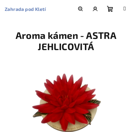
Přejít
na
Zahrada pod Kletí
obsah
Nákupní
Hledat
Přihlášení
Aroma kámen - ASTRA
košík
JEHLICOVITÁ