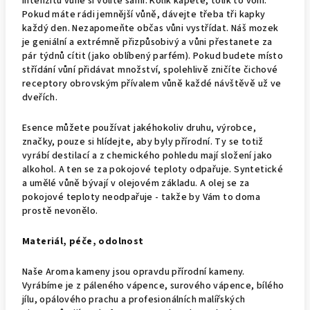
Intenzitu vůně si volíte sami. Kolik kapete, tolik to voní.
Pokud máte rádi jemnější vůně, dávejte třeba tři kapky
každý den. Nezapomeňte občas vůni vystřídat. Náš mozek
je geniální a extrémně přizpůsobivý a vůni přestanete za
pár týdnů cítit (jako oblíbený parfém). Pokud budete místo
střídání vůní přidávat množství, spolehlivě zničíte čichové
receptory obrovským přívalem vůně každé návštěvě už ve
dveřích.
Esence můžete používat jakéhokoliv druhu, výrobce,
značky, pouze si hlídejte, aby byly přírodní. Ty se totiž
vyrábí destilací a z chemického pohledu mají složení jako
alkohol. A ten se za pokojové teploty odpařuje. Syntetické
a umělé vůně bývají v olejovém základu. A olej se za
pokojové teploty neodpařuje - takže by Vám to doma
prostě nevonělo.
Materiál, péče, odolnost
Naše Aroma kameny jsou opravdu přírodní kameny.
Vyrábíme je z páleného vápence, surového vápence, bílého
jílu, opálového prachu a profesionálních malířských