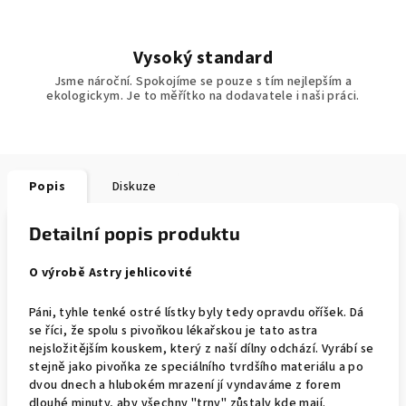
Vysoký standard
Jsme nároční. Spokojíme se pouze s tím nejlepším a
ekologickym. Je to měřítko na dodavatele i naši práci.
Popis
Diskuze
Detailní popis produktu
O výrobě Astry jehlicovité
Páni, tyhle tenké ostré lístky byly tedy opravdu oříšek. Dá
se říci, že spolu s pivoňkou lékařskou je tato astra
nejsložitějším kouskem, který z naší dílny odchází. Vyrábí se
stejně jako pivoňka ze speciálního tvrdšího materiálu a po
dvou dnech a hlubokém mrazení jí vyndaváme z forem
dlouhé minuty, aby všechny "trny" zůstaly kde mají.