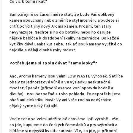
Co víc k tomu říkat?
Samozřejmě se časem může stát, že bude Váš oblíbený
kámen obouchaný nebo změníte styl interiéru a budete si
chtít pořídit jiný nový Aroma kámen. Prosím, ten starý
nevyhazujte. Nechte si ho do botníku nebo ho darujte
nějaké babičce k dozdobení skalky na zahrádce. Do každé
kytičky dává Lenka kus sebe, tak ať jsou kameny využité co
nejdéle a dělají dlouhé roky radost.
Potřebujeme si spolu dávat "samolepky"?
Ano, Aroma kameny jsou velmi LOW WASTE výrobek. Šetříte
obaly za jednorázové vůně a ve výsledku neskutečné
množství peněz (přírodní esence voní opravdu hodně a
dlouho). Jsou bezpečné z toho pohledu, že nepotřebujete
oheň ani elektriku. Navíc Vy ani Vaše rodina nedýcháte
nějaký syntetický fujtajbl.
Vedle toho se velmi udržitelně chováme i při výrobě - vše,
co jde, kupujeme do českých řemeslníků a prvovýrobců a
hlídáme si nejvyšší kvalitu surovin. Vše, co jde, je přírodní.