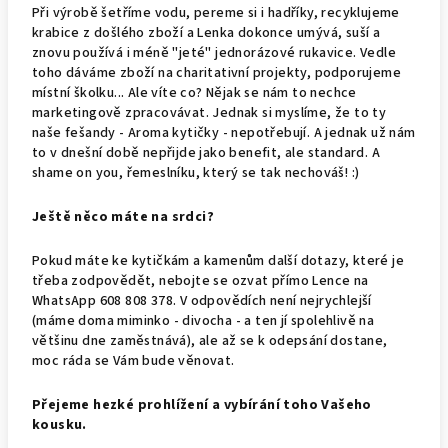
Při výrobě šetříme vodu, pereme si i hadříky, recyklujeme
krabice z došlého zboží a Lenka dokonce umývá, suší a
znovu používá i méně "jeté" jednorázové rukavice. Vedle
toho dáváme zboží na charitativní projekty, podporujeme
místní školku... Ale víte co? Nějak se nám to nechce
marketingově zpracovávat. Jednak si myslíme, že to ty
naše fešandy - Aroma kytičky - nepotřebují. A jednak už nám
to v dnešní době nepřijde jako benefit, ale standard. A
shame on you, řemeslníku, který se tak nechováš! :)
Ještě něco máte na srdci?
Pokud máte ke kytičkám a kamenům další dotazy, které je
třeba zodpovědět, nebojte se ozvat přímo Lence na
WhatsApp 608 808 378. V odpovědích není nejrychlejší
(máme doma miminko - divocha - a ten jí spolehlivě na
většinu dne zaměstnává), ale až se k odepsání dostane,
moc ráda se Vám bude věnovat.
Přejeme hezké prohlížení a vybírání toho Vašeho
kousku.