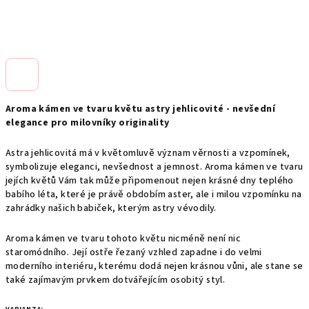
Aroma kámen ve tvaru květu astry jehlicovité - nevšední
elegance pro milovníky originality
Astra jehlicovitá má v květomluvě význam věrnosti a vzpomínek,
symbolizuje eleganci, nevšednost a jemnost. Aroma kámen ve tvaru
jejích květů Vám tak může připomenout nejen krásné dny teplého
babího léta, které je právě obdobím aster, ale i milou vzpomínku na
zahrádky našich babiček, kterým astry vévodily.
Aroma kámen ve tvaru tohoto květu nicméně není nic
staromódního. Její ostře řezaný vzhled zapadne i do velmi
moderního interiéru, kterému dodá nejen krásnou vůni, ale stane se
také zajímavým prvkem dotvářejícím osobitý styl.