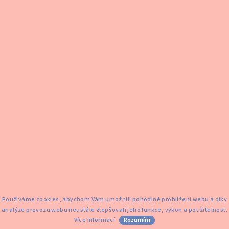
Používáme cookies, abychom Vám umožnili pohodlné prohlížení webu a díky
Copyright 2026
Zahrada pod Kletí
. Všechna práva vyhrazena.
analýze provozu webu neustále zlepšovali jeho funkce, výkon a použitelnost.
Více informací
Rozumím
Vytvořil Shoptet