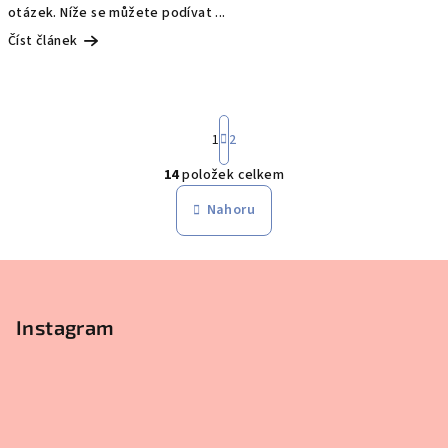
otázek. Níže se můžete podívat ...
Číst článek
S
1
2
t
r
14
položek celkem
á
O
n
v
Nahoru
k
l
o
á
v
Z
á
d
n
á
a
í
c
p
Instagram
í
a
p
t
r
í
v
k