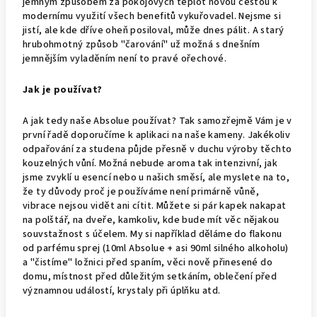
jemným způsobem za pokojových teplot novou cestou k
modernímu využití všech benefitů vykuřovadel. Nejsme si
jistí, ale kde dříve oheň posiloval, může dnes pálit. A starý
hrubohmotný způsob "čarování" už možná s dnešním
jemnějším vyladěním není to pravé ořechové.
Jak je používat?
A jak tedy naše Absolue používat? Tak samozřejmě Vám je v
první řadě doporučíme k aplikaci na naše kameny. Jakékoliv
odpařování za studena půjde přesně v duchu výroby těchto
kouzelných vůní. Možná nebude aroma tak intenzivní, jak
jsme zvyklí u esencí nebo u našich směsí, ale myslete na to,
že ty důvody proč je používáme není primárně vůně,
vibrace nejsou vidět ani cítit. Můžete si pár kapek nakapat
na polštář, na dveře, kamkoliv, kde bude mít věc nějakou
souvstažnost s účelem. My si například děláme do flakonu
od parfému sprej (10ml Absolue + asi 90ml silného alkoholu)
a "čistíme" ložnici před spaním, věci nově přinesené do
domu, místnost před důležitým setkáním, oblečení před
významnou událostí, krystaly při úplňku atd.