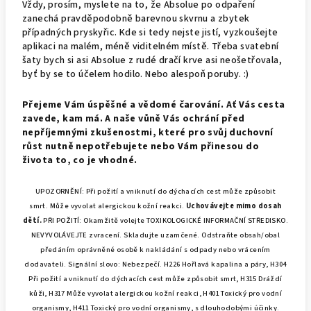
Vždy, prosím, myslete na to, že Absolue po odpaření
zanechá pravděpodobně barevnou skvrnu a zbytek
případných pryskyřic. Kde si tedy nejste jistí, vyzkoušejte
aplikaci na malém, méně viditelném místě. Třeba svatební
šaty bych si asi Absolue z rudé dračí krve asi neošetřovala,
byť by se to účelem hodilo. Nebo alespoň poruby. :)
Přejeme Vám úspěšné a vědomé čarování. Ať Vás cesta
zavede, kam má. A naše vůně Vás ochrání před
nepříjemnými zkušenostmi, které pro svůj duchovní
růst nutně nepotřebujete nebo Vám přinesou do
života to, co je vhodné.
UPOZORNĚNÍ:
Při požití a vniknutí do dýchacích cest může způsobit
smrt.
Může vyvolat alergickou kožní reakci.
Uchovávejte mimo dosah
dětí.
PŘI POŽITÍ: Okamžitě volejte TOXIKOLOGICKÉ INFORMAČNÍ STŘEDISKO.
NEVYVOLÁVEJTE zvracení.
Skladujte uzamčené.
Odstraňte obsah/obal
předáním oprávněné osobě k nakládání s odpady nebo vrácením
dodavateli.
Signální slovo: Nebezpečí.
H226 Hořlavá kapalina a páry, H304
Při požití a vniknutí do dýchacích cest může způsobit smrt, H315 Dráždí
kůži, H317 Může vyvolat alergickou kožní reakci, H401 Toxický pro vodní
organismy, H411 Toxický pro vodní organismy, s dlouhodobými účinky.