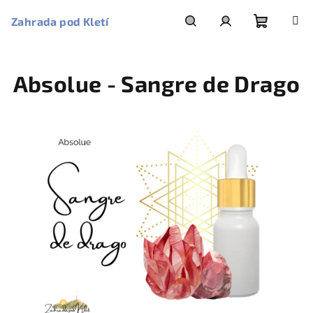
Přejít
na
Zahrada pod Kletí
obsah
Nákupní
Hledat
Přihlášení
Absolue - Sangre de Drago
košík