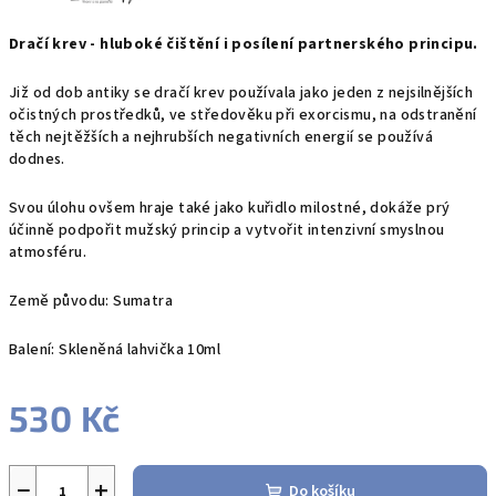
Dračí krev - hluboké čištění i posílení partnerského principu.
Již od dob antiky se dračí krev
používala jako jeden z nejsilnějších
očistných prostředků, ve středověku při exorcismu, na odstranění
těch nejtěžších a nejhrubších negativních energií se používá
dodnes.
Svou úlohu ovšem hraje také jako kuřidlo milostné, dokáže prý
účinně podpořit mužský princip a vytvořit intenzivní smyslnou
atmosféru.
Země původu: Sumatra
Balení: Skleněná lahvička 10ml
530 Kč
Měrná
cena:
−
+
Do košíku