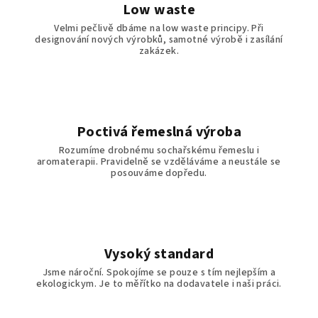
Low waste
Velmi pečlivě dbáme na low waste principy. Při
designování nových výrobků, samotné výrobě i zasílání
zakázek.
Poctivá řemeslná výroba
Rozumíme drobnému sochařskému řemeslu i
aromaterapii. Pravidelně se vzděláváme a neustále se
posouváme dopředu.
Vysoký standard
Jsme nároční. Spokojíme se pouze s tím nejlepším a
ekologickym. Je to měřítko na dodavatele i naši práci.