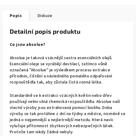
Popis
Diskuze
Detailní popis produktu
Co jsou absolue?
Absolue je taková vzácnější sestra esenciálních olejů.
Esenciální oleje se vyrábějí destilací, zatímco vůně
označená "Absolue" je výsledkem procesu extrakce
přírodnin, čištění a následného pomalého odpařování
rozpouštědla tak, aby zůstala čistá vonná látka.
Standardně se k extrakci vzácných květin nebo dřev
používají velmi silná chemická rozpouštědla. Absolue naší
vlastní výroby jsou extrahovaná pomocí biolihu. Doba
výroby se tak protáhne z dní na týdny a měsíce, nicméně se
jedná o nejjemnější a nejšetrnější metodu. Která navíc
vylučuje přítomnost zbytkových nebezpečných látek.
Protože tam nikdy žádné nebyly.