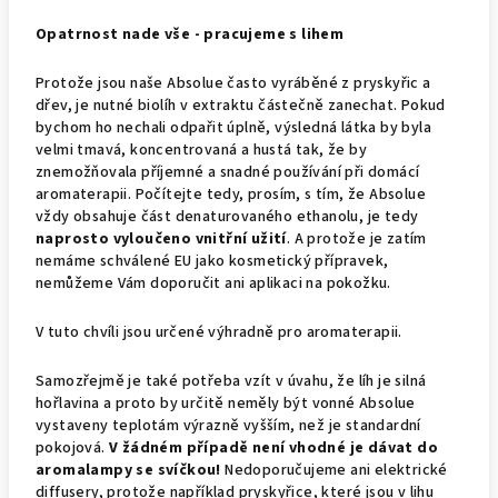
Opatrnost nade vše - pracujeme s lihem
Protože jsou naše Absolue často vyráběné z pryskyřic a
dřev, je nutné biolíh v extraktu částečně zanechat. Pokud
bychom ho nechali odpařit úplně, výsledná látka by byla
velmi tmavá, koncentrovaná a hustá tak, že by
znemožňovala příjemné a snadné používání při domácí
aromaterapii. Počítejte tedy, prosím, s tím, že Absolue
vždy obsahuje část denaturovaného ethanolu, je tedy
naprosto vyloučeno vnitřní užití
. A protože je zatím
nemáme schválené EU jako kosmetický přípravek,
nemůžeme Vám doporučit ani aplikaci na pokožku.
V tuto chvíli jsou určené výhradně pro aromaterapii.
Samozřejmě je také potřeba vzít v úvahu, že líh je silná
hořlavina a proto by určitě neměly být vonné Absolue
vystaveny teplotám výrazně vyšším, než je standardní
pokojová.
V žádném případě není vhodné je dávat do
aromalampy se svíčkou!
Nedoporučujeme ani elektrické
diffusery, protože například pryskyřice, které jsou v lihu