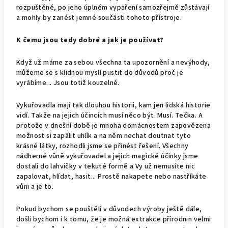
rozpuštěné, po jeho úplném vypaření samozřejmě zůstávají
a mohly by zanést jemné součásti tohoto přístroje.
K čemu jsou tedy dobré a jak je používat?
Když už máme za sebou všechna ta upozornění a nevýhody,
můžeme se s klidnou myslí pustit do důvodů proč je
vyrábíme... Jsou totiž kouzelné.
Vykuřovadla mají tak dlouhou historii, kam jen lidská historie
vidí. Takže na jejich účincích musí něco být. Musí. Tečka. A
protože v dnešní době je mnoha domácnostem zapovězena
možnost si zapálit uhlík a na něm nechat doutnat tyto
krásné látky, rozhodli jsme se přinést řešení. Všechny
nádherné vůně vykuřovadel a jejich magické účinky jsme
dostali do lahvičky v tekuté formě a Vy už nemusíte nic
zapalovat, hlídat, hasit... Prostě nakapete nebo nastříkáte
vůni a je to.
Pokud bychom se pouštěli v důvodech výroby ještě dále,
došli bychom i k tomu, že je možná extrakce přírodnin velmi