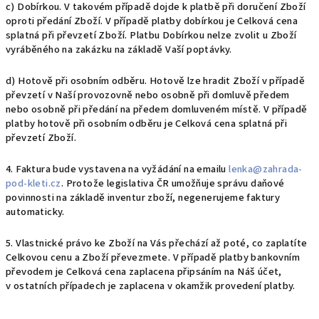
c) Dobírkou. V takovém případě dojde k platbě při doručení Zboží
oproti předání Zboží. V případě platby dobírkou je Celková cena
splatná při převzetí Zboží. Platbu Dobírkou nelze zvolit u Zboží
vyráběného na zakázku na základě Vaší poptávky.
d) Hotově při osobním odběru. Hotově lze hradit Zboží v případě
převzetí v Naší provozovně nebo osobně při domluvě předem
nebo osobně při předání na předem domluveném místě. V případě
platby hotově při osobním odběru je Celková cena splatná při
převzetí Zboží.
4. Faktura bude vystavena na vyžádání na emailu
lenka@zahrada-
pod-kleti.cz
. Protože legislativa ČR umožňuje správu daňové
povinnosti na základě inventur zboží, negenerujeme faktury
automaticky.
5. Vlastnické právo ke Zboží na Vás přechází až poté, co zaplatíte
Celkovou cenu a Zboží převezmete. V případě platby bankovním
převodem je Celková cena zaplacena připsáním na Náš účet,
v ostatních případech je zaplacena v okamžik provedení platby.