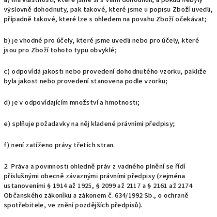
výslovně dohodnuty, pak takové, které jsme u popisu Zboží uvedli,
případně takové, které lze s ohledem na povahu Zboží očekávat;
b) je vhodné pro účely, které jsme uvedli nebo pro účely, které
jsou pro Zboží tohoto typu obvyklé;
c) odpovídá jakosti nebo provedení dohodnutého vzorku, pakliže
byla jakost nebo provedení stanovena podle vzorku;
d) je v odpovídajícím množství a hmotnosti;
e) splňuje požadavky na něj kladené právními předpisy;
f) není zatíženo právy třetích stran.
2. Práva a povinnosti ohledně práv z vadného plnění se řídí
příslušnými obecně závaznými právními předpisy (zejména
ustanoveními § 1914 až 1925, § 2099 až 2117 a § 2161 až 2174
Občanského zákoníku a zákonem č. 634/1992 Sb., o ochraně
spotřebitele, ve znění pozdějších předpisů).