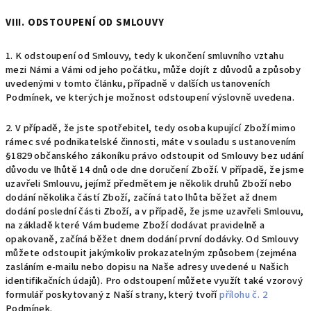
VIII. ODSTOUPENÍ OD SMLOUVY
1. K odstoupení od Smlouvy, tedy k ukončení smluvního vztahu
mezi Námi a Vámi od jeho počátku, může dojít z důvodů a způsoby
uvedenými v tomto článku, případně v dalších ustanoveních
Podmínek, ve kterých je možnost odstoupení výslovně uvedena.
2.
V případě, že jste spotřebitel, tedy osoba kupující Zboží mimo
rámec své podnikatelské činnosti, máte v souladu s ustanovením
§1829 občanského zákoníku právo odstoupit od Smlouvy bez udání
důvodu ve lhůtě 14 dnů ode dne doručení Zboží. V případě, že jsme
uzavřeli Smlouvu, jejímž předmětem je několik druhů Zboží nebo
dodání několika částí Zboží, začíná tato lhůta běžet až dnem
dodání poslední části Zboží, a v případě, že jsme uzavřeli Smlouvu,
na základě které Vám budeme Zboží dodávat pravidelně a
opakovaně, začíná běžet dnem dodání první dodávky. Od Smlouvy
můžete odstoupit jakýmkoliv prokazatelným způsobem (zejména
zasláním e-mailu nebo dopisu na Naše adresy uvedené u Našich
identifikačních údajů). Pro odstoupení můžete využít také vzorový
formulář poskytovaný z Naší strany, který tvoří
přílohu č. 2
Podmínek.