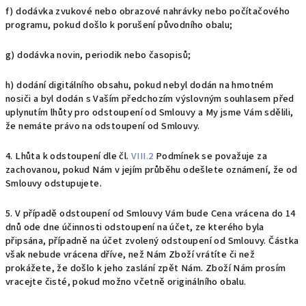
f) dodávka zvukové nebo obrazové nahrávky nebo počítačového
programu, pokud došlo k porušení původního obalu;
g) dodávka novin, periodik nebo časopisů;
h) dodání digitálního obsahu, pokud nebyl dodán na hmotném
nosiči a byl dodán s Vaším předchozím výslovným souhlasem před
uplynutím lhůty pro odstoupení od Smlouvy a My jsme Vám sdělili,
že nemáte právo na odstoupení od Smlouvy.
4. Lhůta k odstoupení dle čl.
VIII.2
Podmínek se považuje za
zachovanou, pokud Nám v jejím průběhu odešlete oznámení, že od
Smlouvy odstupujete.
5. V případě odstoupení od Smlouvy Vám bude Cena vrácena do 14
dnů ode dne účinnosti odstoupení na účet, ze kterého byla
připsána, případně na účet zvolený odstoupení od Smlouvy. Částka
však nebude vrácena dříve, než Nám Zboží vrátíte či než
prokážete, že došlo k jeho zaslání zpět Nám. Zboží Nám prosím
vracejte čisté, pokud možno včetně originálního obalu.