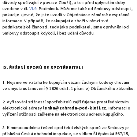
důvody spočívající v povaze Zboží), a to i před uplynutím doby
uvedené v čl.
VI.9.
Podmínek. Můžeme také od Smlouvy odstoupit,
pokud je zjevné, že jste uvedli v Objednávce záměrně nesprávné
informace. V případě, že nakupujete zboží v rámci své
podnikatelské činnosti, tedy jako podnikatel, jsme oprávněni od
Smlouvy odstoupit kdykoli, i bez udání důvodu.
IX. ŘEŠENÍ SPORŮ SE SPOTŘEBITELI
1. Nejsme ve vztahu ke kupujícím vázáni žádnými kodexy chování
ve smyslu ustanovení § 1826 odst. 1 písm. e) Občanského zákoníku.
2. Vyřizování stížností spotřebitelů zajišťujeme prostřednictvím
elektronické adresy
lenka@zahrada-pod-kleti.cz
. Informaci o
vyřízení stížnosti zašleme na elektronickou adresu kupujícího.
3. K mimosoudnímu řešení spotřebitelských sporů ze Smlouvy je
příslušná Česká obchodní inspekce, se sídlem Štěpánská 567/15,