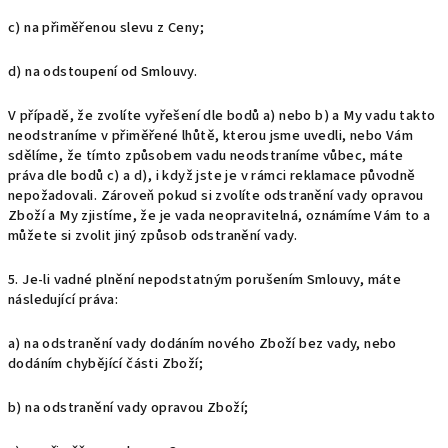
c) na přiměřenou slevu z Ceny;
d) na odstoupení od Smlouvy.
V případě, že zvolíte vyřešení dle bodů a) nebo b) a My vadu takto
neodstraníme v přiměřené lhůtě, kterou jsme uvedli, nebo Vám
sdělíme, že tímto způsobem vadu neodstraníme vůbec, máte
práva dle bodů c) a d), i když jste je v rámci reklamace původně
nepožadovali. Zároveň pokud si zvolíte odstranění vady opravou
Zboží a My zjistíme, že je vada neopravitelná, oznámíme Vám to a
můžete si zvolit jiný způsob odstranění vady.
5. Je-li vadné plnění nepodstatným porušením Smlouvy, máte
následující práva:
a) na odstranění vady dodáním nového Zboží bez vady, nebo
dodáním chybějící části Zboží;
b) na odstranění vady opravou Zboží;