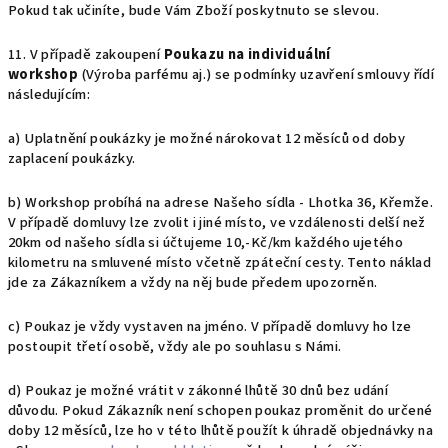
Pokud tak učiníte, bude Vám Zboží poskytnuto se slevou.
11. V případě zakoupení
Poukazu na individuální
workshop
(Výroba parfému aj.) se podmínky uzavření smlouvy řídí
následujícím:
a) Uplatnění poukázky je možné nárokovat 12 měsíců od doby
zaplacení poukázky.
b) Workshop probíhá na adrese Našeho sídla - Lhotka 36, Křemže.
V případě domluvy lze zvolit i jiné místo, ve vzdálenosti delší než
20km od našeho sídla si účtujeme 10,-Kč/km každého ujetého
kilometru na smluvené místo včetně zpáteční cesty. Tento náklad
jde za Zákazníkem a vždy na něj bude předem upozorněn.
c) Poukaz je vždy vystaven na jméno. V případě domluvy ho lze
postoupit třetí osobě, vždy ale po souhlasu s Námi.
d) Poukaz je možné vrátit v zákonné lhůtě 30 dnů bez udání
důvodu. Pokud Zákazník není schopen poukaz proměnit do určené
doby 12 měsíců, lze ho v této lhůtě použít k úhradě objednávky na