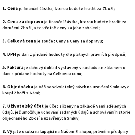
1. Cena
je finanční částka, kterou budete hradit za Zboží;
2. Cena za dopravu
je finanční částka, kterou budete hradit za
doručení Zboží, a to včetně ceny za jeho zabalení;
3. Celková cena
je součet Ceny a Ceny za dopravu;
4. DPH
je daň z přidané hodnoty dle platných právních předpisů;
5. Faktura
je daňový doklad vystavený v souladu se zákonem o
dani z přidané hodnoty na Celkovou cenu;
6. Objednávka
je Váš neodvolatelný návrh na uzavření Smlouvy o
koupi Zboží s Námi;
7. Uživatelský účet
je účet zřízený na základě Vámi sdělených
údajů, jež umožňuje uchování zadaných údajů a uchovávání historie
objednaného Zboží a uzavřených Smluv;
8. Vy
jste osoba nakupující na Našem E-shopu, právními předpisy