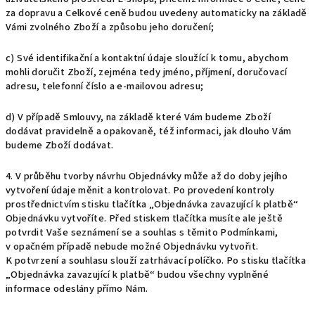
za dopravu a Celkové ceně budou uvedeny automaticky na základě
Vámi zvolného Zboží a způsobu jeho doručení;
c) Své identifikační a kontaktní údaje sloužící k tomu, abychom
mohli doručit Zboží, zejména tedy jméno, příjmení, doručovací
adresu, telefonní číslo a e-mailovou adresu;
d) V případě Smlouvy, na základě které Vám budeme Zboží
dodávat pravidelně a opakovaně, též informaci, jak dlouho Vám
budeme Zboží dodávat.
4. V průběhu tvorby návrhu Objednávky může až do doby jejího
vytvoření údaje měnit a kontrolovat. Po provedení kontroly
prostřednictvím stisku tlačítka „Objednávka zavazující k platbě“
Objednávku vytvoříte. Před stiskem tlačítka musíte ale ještě
potvrdit Vaše seznámení se a souhlas s těmito Podmínkami,
v opačném případě nebude možné Objednávku vytvořit.
K potvrzení a souhlasu slouží zatrhávací políčko. Po stisku tlačítka
„Objednávka zavazující k platbě“ budou všechny vyplněné
informace odeslány přímo Nám.