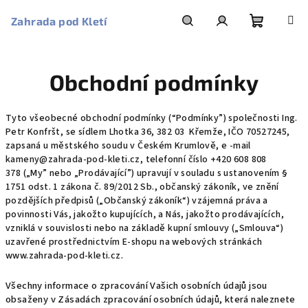
Přejít
na
Zahrada pod Kletí
obsah
Nákupní
Hledat
Přihlášení
Obchodní podmínky
košík
Tyto všeobecné obchodní podmínky (“Podmínky”) společnosti Ing.
Petr Konfršt, se sídlem Lhotka 36, 382 03 Křemže, IČO 70527245,
zapsaná u městského soudu v Českém Krumlově, e -mail
kameny@zahrada-pod-kleti.cz, telefonní číslo +420 608 808
378 („My” nebo „Prodávající”) upravují v souladu s ustanovením §
1751 odst. 1 zákona č. 89/2012 Sb., občanský zákoník, ve znění
pozdějších předpisů („Občanský zákoník“) vzájemná práva a
povinnosti Vás, jakožto kupujících, a Nás, jakožto prodávajících,
vzniklá v souvislosti nebo na základě kupní smlouvy („Smlouva“)
uzavřené prostřednictvím E-shopu na webových stránkách
www.zahrada-pod-kleti.cz.
Všechny informace o zpracování Vašich osobních údajů jsou
obsaženy v Zásadách zpracování osobních údajů, která naleznete