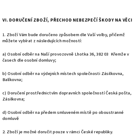
VI. DORUČENÍ ZBOŽÍ, PŘECHOD NEBEZPEČÍ ŠKODY NA VĚCI
1. Zboží Vám bude doručeno způsobem dle Vaší volby, přičemž
můžete vybírat z následujících možností:
a) Osobní odběr na Naší provozovně Lhotka 36, 382 03 Křemže v
časech dle osobní domluvy;
b) Osobní odběr na výdejních místech společnosti Zásilkovna,
Balíkovna;
c) Doručení prostřednictvím dopravních společností Česká pošta,
Zásilkovna;
d) Osobní odběr na předem smluveném místě po oboustranné
domluvě
2. Zboží je možné doručit pouze v rámci České republiky.