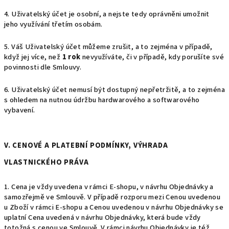
4. Uživatelský účet je osobní, a nejste tedy oprávněni umožnit
jeho využívání třetím osobám.
5. Váš Uživatelský účet můžeme zrušit, a to zejména v případě,
když jej více, než
1 rok
nevyužíváte, či v případě, kdy porušíte své
povinnosti dle Smlouvy.
6. Uživatelský účet nemusí být dostupný nepřetržitě, a to zejména
s ohledem na nutnou údržbu hardwarového a softwarového
vybavení.
V. CENOVÉ A PLATEBNÍ PODMÍNKY, VÝHRADA
VLASTNICKÉHO PRÁVA
1. Cena je vždy uvedena v rámci E-shopu, v návrhu Objednávky a
samozřejmě ve Smlouvě. V případě rozporu mezi Cenou uvedenou
u Zboží v rámci E-shopu a Cenou uvedenou v návrhu Objednávky se
uplatní Cena uvedená v návrhu Objednávky, která bude vždy
totožná s cenou ve Smlouvě. V rámci návrhu Objednávky je též