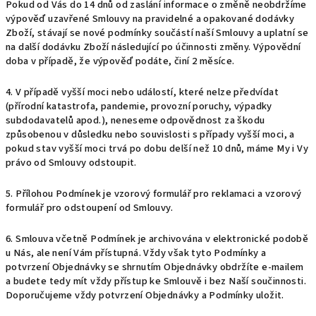
Pokud od Vás do 14 dnů od zaslání informace o změně neobdržíme
výpověď uzavřené Smlouvy na pravidelné a opakované dodávky
Zboží, stávají se nové podmínky součástí naší Smlouvy a uplatní se
na další dodávku Zboží následující po účinnosti změny. Výpovědní
doba v případě, že výpověď podáte, činí 2 měsíce.
4. V případě vyšší moci nebo událostí, které nelze předvídat
(přírodní katastrofa, pandemie, provozní poruchy, výpadky
subdodavatelů apod.), neneseme odpovědnost za škodu
způsobenou v důsledku nebo souvislosti s případy vyšší moci, a
pokud stav vyšší moci trvá po dobu delší než 10 dnů, máme My i Vy
právo od Smlouvy odstoupit.
5. Přílohou Podmínek je vzorový formulář pro reklamaci a vzorový
formulář pro odstoupení od Smlouvy.
6. Smlouva včetně Podmínek je archivována v elektronické podobě
u Nás, ale není Vám přístupná. Vždy však tyto Podmínky a
potvrzení Objednávky se shrnutím Objednávky obdržíte e-mailem
a budete tedy mít vždy přístup ke Smlouvě i bez Naší součinnosti.
Doporučujeme vždy potvrzení Objednávky a Podmínky uložit.