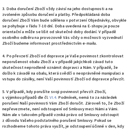
3. Doba doručení Zboží vždy závisí na jeho dostupnosti a na
zvoleném způsobu doručení a platby. Předpokládaná doba
doručení Zboží Vám bude sdělena v potvrzení Objednávky, obvykle
se pohybuje v řádu 7-10 dní. Doba uvedená na E-shopu je pouze
orientační a může se lišit od skutečné doby dodání. V případě
osobního odběru na provozovně Vás vždy o možnosti vyzvednutí
Zboží budeme informovat prostřednictvím e-mailu.
4.
Po převzetí Zboží od dopravce je Vaše povinnost zkontrolovat
neporušenost obalu Zboží a v případě jakýchkoli závad tuto
skutečnost neprodleně oznámit dopravci a Nám. V případě, že
došlo k závadě na obalu, která svědčí o neoprávněné manipulaci a
vstupu do zásilky, není Vaší povinností Zboží od dopravce převzít.
5. V případě, kdy porušíte svoji povinnost převzít Zboží,
s výjimkou případů dle čl.
VI.4.
Podmínek, nemá to za následek
porušení Naší povinnosti Vám Zboží doručit. Zároveň to, že Zboží
nepřevezmete, není odstoupení od Smlouvy mezi Námi a Vámi.
Nám ale v takovém případě vzniká právo od Smlouvy odstoupit
z důvodu Vašeho podstatného porušení Smlouvy. Pokud se
rozhodneme tohoto práva využít, je odstoupení účinné v den, kdy