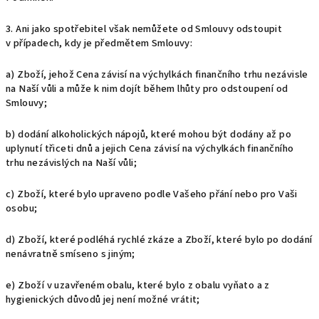
3. Ani jako spotřebitel však nemůžete od Smlouvy odstoupit
v případech, kdy je předmětem Smlouvy:
a) Zboží, jehož Cena závisí na výchylkách finančního trhu nezávisle
na Naší vůli a může k nim dojít během lhůty pro odstoupení od
Smlouvy;
b) dodání alkoholických nápojů, které mohou být dodány až po
uplynutí třiceti dnů a jejich Cena závisí na výchylkách finančního
trhu nezávislých na Naší vůli;
c) Zboží, které bylo upraveno podle Vašeho přání nebo pro Vaši
osobu;
d) Zboží, které podléhá rychlé zkáze a Zboží, které bylo po dodání
nenávratně smíseno s jiným;
e) Zboží v uzavřeném obalu, které bylo z obalu vyňato a z
hygienických důvodů jej není možné vrátit;