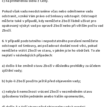
c) na přiměřenou slevu z Ceny.
Pokud však vadu neodstraníme včas nebo odmítneme vadu
odstranit, vzniká Vám právo od Smlouvy odstoupit. Odstoupit
můžete také v případě, kdy nemůžete Zboží řádně užívat pro
opakovaný výskyt vad po opravě Zboží nebo při větším počtu vad
Zboží.
6. V případě podstatného i nepodstatného porušení nemůžete
odstoupit od Smlouvy, ani požadovat dodání nové věci, pokud
nemůžete vrátit Zboží ve stavu, v jakém jste ho obdrželi. To ale
neplatí v následujících případech:
a) došlo-li ke změně stavu Zboží v důsledku prohlídky za účelem
zjištění vady;
b) bylo-li Zboží použito ještě před objevením vady;
c) nebyla-li nemožnost vrácení Zboží v nezměněném stavu
způsobena Vaším jednáním anebo Vaším opomenutím,
d) došlo-li z Vaší strany před objevením vady k prodeji,