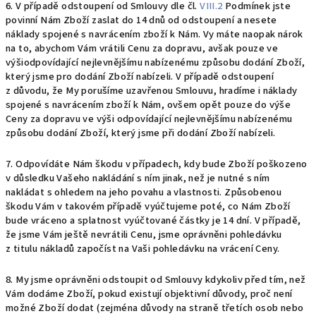
6. V případě odstoupení od Smlouvy dle čl.
VIII.2
Podmínek jste
povinní Nám Zboží zaslat do 14 dnů od odstoupení a nesete
náklady spojené s navrácením zboží k Nám. Vy máte naopak nárok
na to, abychom Vám vrátili Cenu za dopravu, avšak pouze ve
výšiodpovídající nejlevnějšímu nabízenému způsobu dodání Zboží,
který jsme pro dodání Zboží nabízeli. V případě odstoupení
z důvodu, že My porušíme uzavřenou Smlouvu, hradíme i náklady
spojené s navrácením zboží k Nám, ovšem opět pouze do výše
Ceny za dopravu ve výši odpovídající nejlevnějšímu nabízenému
způsobu dodání Zboží, který jsme při dodání Zboží nabízeli.
7. Odpovídáte Nám škodu v případech, kdy bude Zboží poškozeno
v důsledku Vašeho nakládání s ním jinak, než je nutné s ním
nakládat s ohledem na jeho povahu a vlastnosti. Způsobenou
škodu Vám v takovém případě vyúčtujeme poté, co Nám Zboží
bude vráceno a splatnost vyúčtované částky je 14 dní. V případě,
že jsme Vám ještě nevrátili Cenu, jsme oprávněni pohledávku
z titulu nákladů započíst na Vaši pohledávku na vrácení Ceny.
8. My jsme oprávněni odstoupit od Smlouvy kdykoliv před tím, než
Vám dodáme Zboží, pokud existují objektivní důvody, proč není
možné Zboží dodat (zejména důvody na straně třetích osob nebo