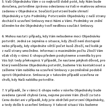
5. Vaši Objednávku Vám v co nejkratší době poté, kdy Nám bude
doručena, potvrdíme zprávou odeslanou na Vaši e-mailovou adresu
zadanou v Objednávce. Součástí potvrzení bude shrnutí
Objednávky a tyto Podmínky. Potvrzením Objednávky z naší strany
dochází k uzavření Smlouvy mezi Námi a Vámi. Podmínky ve znění
účinném ke dni Objednávky tvoří nedílnou součást Smlouvy.
6. Mohou nastat i případy, kdy Vám nebudeme moci Objednávku
potvrdit. Jedná se zejména o situace, kdy Zboží není dostupné
nebo případy, kdy objednáte větší počet kusů Zboží, než kolik je
z naší strany umožněno. Informaci o maximálním počtu Zboží Vám
však vždy v rámci E-shopu předem poskytneme a neměla by pro
Vás být tedy překvapivá. V případě, že nastane jakýkoli důvod, pro
který nemůžeme Objednávku potvrdit, budeme Vás kontaktovat a
zašleme Vám nabídku na uzavření Smlouvy v pozměněné podobě
oproti Objednávce. Smlouva je v takovém případě uzavřena ve
chvíli, kdy Naši nabídku potvrdíte.
7. V případě, že v rámci E-shopu nebo v návrhu Objednávky bude
uvedena zjevně chybná Cena, nejsme povinni Vám Zboží za tuto
Cenu dodat ani v případě, kdy jste obdrželi potvrzení Objednávky,
a tedy došlo k uzavření Smlouvy. V takové situaci Vás budeme