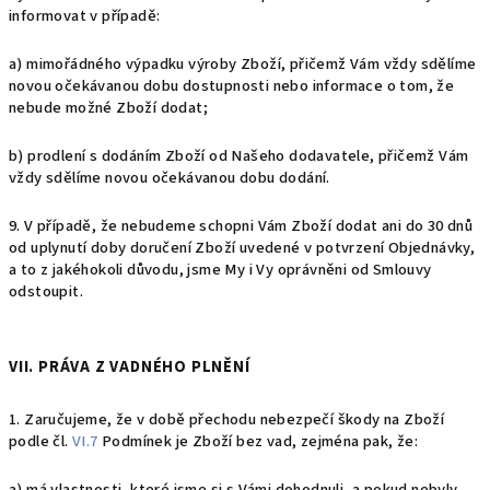
informovat v případě:
a) mimořádného výpadku výroby Zboží, přičemž Vám vždy sdělíme
novou očekávanou dobu dostupnosti nebo informace o tom, že
nebude možné Zboží dodat;
b) prodlení s dodáním Zboží od Našeho dodavatele, přičemž Vám
vždy sdělíme novou očekávanou dobu dodání.
9.
V případě, že nebudeme schopni Vám Zboží dodat ani do 30 dnů
od uplynutí doby doručení Zboží uvedené v potvrzení Objednávky,
a to z jakéhokoli důvodu, jsme My i Vy oprávněni od Smlouvy
odstoupit.
VII. PRÁVA Z VADNÉHO PLNĚNÍ
1.
Zaručujeme, že v době přechodu nebezpečí škody na Zboží
podle čl.
VI.7
Podmínek je Zboží bez vad, zejména pak, že:
a) má vlastnosti, které jsme si s Vámi dohodnuli, a pokud nebyly