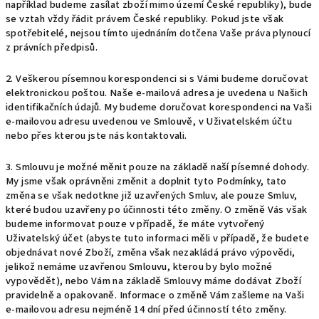
například budeme zasílat zboží mimo území České republiky), bude
se vztah vždy řádit právem České republiky. Pokud jste však
spotřebitelé, nejsou tímto ujednáním dotčena Vaše práva plynoucí
z právních předpisů.
2. Veškerou písemnou korespondenci si s Vámi budeme doručovat
elektronickou poštou. Naše e-mailová adresa je uvedena u Našich
identifikačních údajů. My budeme doručovat korespondenci na Vaši
e-mailovou adresu uvedenou ve Smlouvě, v Uživatelském účtu
nebo přes kterou jste nás kontaktovali.
3. Smlouvu je možné měnit pouze na základě naší písemné dohody.
My jsme však oprávněni změnit a doplnit tyto Podmínky, tato
změna se však nedotkne již uzavřených Smluv, ale pouze Smluv,
které budou uzavřeny po účinnosti této změny. O změně Vás však
budeme informovat pouze v případě, že máte vytvořený
Uživatelský účet (abyste tuto informaci měli v případě, že budete
objednávat nové Zboží, změna však nezakládá právo výpovědi,
jelikož nemáme uzavřenou Smlouvu, kterou by bylo možné
vypovědět), nebo Vám na základě Smlouvy máme dodávat Zboží
pravidelně a opakovaně. Informace o změně Vám zašleme na Vaši
e-mailovou adresu nejméně 14 dní před účinností této změny.