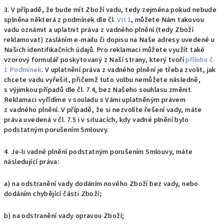
3. V případě, že bude mít Zboží vadu, tedy zejména pokud nebude
splněna některá z podmínek dle čl.
VII.1
, můžete Nám takovou
vadu oznámit a uplatnit práva z vadného plnění (tedy Zboží
reklamovat) zasláním e-mailu či dopisu na Naše adresy uvedené u
Našich identifikačních údajů. Pro reklamaci můžete využít také
vzorový formulář poskytovaný z Naší strany, který tvoří
přílohu č.
1 Podmínek
. V uplatnění práva z vadného plnění je třeba zvolit, jak
chcete vadu vyřešit, přičemž tuto volbu nemůžete následně,
s výjimkou případů dle čl. 7.4, bez Našeho souhlasu změnit.
Reklamaci vyřídíme v souladu s Vámi uplatněným právem
z vadného plnění. V případě, že si nezvolíte řešení vady, máte
práva uvedená v čl. 7.5 i v situacích, kdy vadné plnění bylo
podstatným porušením Smlouvy.
4. Je-li vadné plnění podstatným porušením Smlouvy, máte
následující práva:
a) na odstranění vady dodáním nového Zboží bez vady, nebo
dodáním chybějící části Zboží;
b) na odstranění vady opravou Zboží;