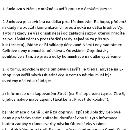
1. Smlouvu s Námi je možné uzavřít pouze v českém jazyce.
2. Smlouva je uzavírána na dálku prostřednictvím E-shopu, přičemž
náklady na použití komunikačních prostředků na dálku hradíte Vy.
Tyto náklady se však nijak neliší od základní sazby, kterou hradíte
za používání těchto prostředků (tedy zejména za přístup
k internetu), žádné další náklady účtované Námi tedy nad rámec
Celkové ceny nemusíte očekávat. Odesláním Objednávky
souhlasíte s tím, že prostředky komunikace na dálku využíváme.
3. K tomu, abychom mohli Smlouvu uzavřít, je třeba, abyste na E-
shopu vytvořili návrh Objednávky. V tomto návrhu musí být
uvedeny následující údaje:
a) Informace o nakupovaném Zboží (na E-shopu označujete Zboží,
o jehož nákup máte zájem, tlačítkem „Přidat do košíku“);
b) Informace o Ceně, Ceně za dopravu, způsobu platby Celkové
ceny a požadovaném způsobu doručení Zboží; tyto informace
budou zadány v rámci tvorby návrhu Objednávky v rámci
uživatelského prostředí E-shopu, přičemž informace o Ceně, Ceně