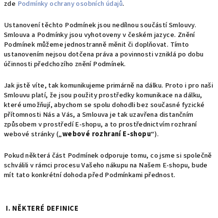
zde
Podmínky ochrany osobních údajů
.
Ustanovení těchto Podmínek jsou nedílnou součástí Smlouvy.
Smlouva a Podmínky jsou vyhotoveny v českém jazyce. Znění
Podmínek můžeme jednostranně měnit či doplňovat. Tímto
ustanovením nejsou dotčena práva a povinnosti vzniklá po dobu
účinnosti předchozího znění Podmínek.
Jak jistě víte, tak komunikujeme primárně na dálku. Proto i pro naši
Smlouvu platí, že jsou použity prostředky komunikace na dálku,
které umožňují, abychom se spolu dohodli bez současné fyzické
přítomnosti Nás a Vás, a Smlouva je tak uzavřena distančním
způsobem v prostředí E-shopu, a to prostřednictvím rozhraní
webové stránky („
webové rozhraní E-shopu
“).
Pokud některá část Podmínek odporuje tomu, co jsme si společně
schválili v rámci procesu Vašeho nákupu na Našem E-shopu, bude
mít tato konkrétní dohoda před Podmínkami přednost.
I. NĚKTERÉ DEFINICE