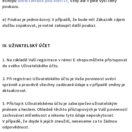
eShopu
www.zahrada-pod-kleti.cz,
vždy ale v plné výši ceny
poukazu.
e) Poukaz je jednorázový. V případě, že bude mít Zákazník zájem
službu zopakovat, je nutné zakoupit další poukaz.
IV. UŽIVATELSKÝ ÚČET
1. Na základě Vaší registrace v rámci E-shopu můžete přistupovat
do svého Uživatelského účtu.
2. Při registraci Uživatelského účtu je Vaše povinnost uvést
správně a pravdivě všechny zadávané údaje a v případě změny je
aktualizovat.
3. Přístup k Uživatelskému účtu je zabezpečen uživatelským
jménem a heslem. Ohledně těchto přístupových je Vaší povinností
zachovávat mlčenlivost a nikomu tyto údaje neposkytovat.
V případě, že dojde k jejich zneužití, neneseme za to žádnou
odpovědnost.