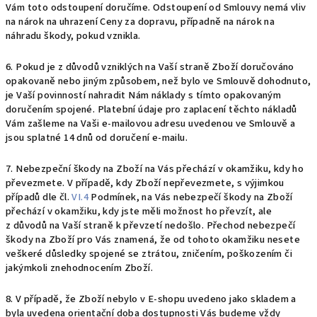
Vám toto odstoupení doručíme. Odstoupení od Smlouvy nemá vliv
na nárok na uhrazení Ceny za dopravu, případně na nárok na
náhradu škody, pokud vznikla.
6. Pokud je z důvodů vzniklých na Vaší straně Zboží doručováno
opakovaně nebo jiným způsobem, než bylo ve Smlouvě dohodnuto,
je Vaší povinností nahradit Nám náklady s tímto opakovaným
doručením spojené. Platební údaje pro zaplacení těchto nákladů
Vám zašleme na Vaši e-mailovou adresu uvedenou ve Smlouvě a
jsou splatné 14 dnů od doručení e-mailu.
7.
Nebezpeční škody na Zboží na Vás přechází v okamžiku, kdy ho
převezmete. V případě, kdy Zboží nepřevezmete, s výjimkou
případů dle čl.
VI.4
Podmínek, na Vás nebezpečí škody na Zboží
přechází v okamžiku, kdy jste měli možnost ho převzít, ale
z důvodů na Vaší straně k převzetí nedošlo. Přechod nebezpečí
škody na Zboží pro Vás znamená, že od tohoto okamžiku nesete
veškeré důsledky spojené se ztrátou, zničením, poškozením či
jakýmkoli znehodnocením Zboží.
8. V případě, že Zboží nebylo v E-shopu uvedeno jako skladem a
byla uvedena orientační doba dostupnosti Vás budeme vždy