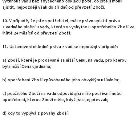
vytknout vadu bez zbytečného odkladu poté, co jste ji mohli
zjistit, nejpozději však do tří dnů od převzetí Zboží.
10. V případě, že jste spotřebitel, máte právo uplatit práva
z vadného plnění u vady, která se vyskytne u spotřebního Zboží ve
lhůtě 24 měsíců od převzetí Zboží.
11. Ustanovení ohledně práva z vad se nepoužijí v případě:
a) Zboží, které je prodávané za nižší Cenu, na vadu, pro kterou
byla nižší Cena ujednána;
b) opotřebení Zboží způsobeného jeho obvyklým užíváním;
c) použitého Zboží na vadu odpovídající míře používání nebo
opotřebení, kterou Zboží mělo, když jste jej převzali;
d) kdy to vyplývá z povahy Zboží.