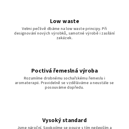
Low waste
Velmi pečlivě dbáme na low waste principy. Při
designování nových výrobků, samotné výrobě i zasílání
zakázek.
Poctivá řemeslná výroba
Rozumíme drobnému sochařskému řemeslu i
aromaterapii. Pravidelně se vzděláváme a neustále se
posouváme dopředu.
Vysoký standard
Jsme nároční. Spokojíme se pouze s tím nejlepším a