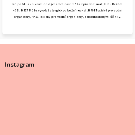
Při požití a vniknutí do dýchacích cest může způsobit smrt, H315 Dráždí
kůži, H317 Může vyvolat alergickou kožní reakci, H401 Toxický pro vodní
organismy, H411 Toxický pro vodní organismy, s dlouhodobými účinky.
Z
á
p
Instagram
a
t
í