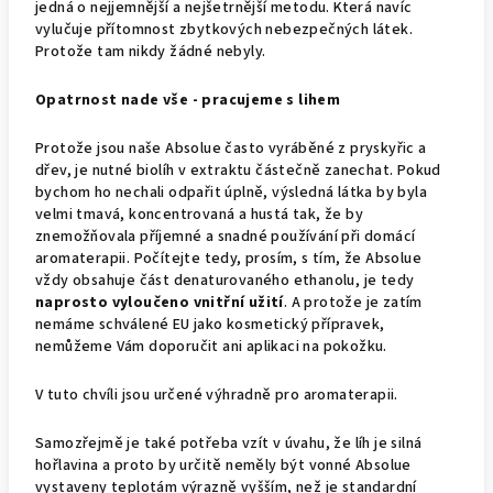
jedná o nejjemnější a nejšetrnější metodu. Která navíc
vylučuje přítomnost zbytkových nebezpečných látek.
Protože tam nikdy žádné nebyly.
Opatrnost nade vše - pracujeme s lihem
Protože jsou naše Absolue často vyráběné z pryskyřic a
dřev, je nutné biolíh v extraktu částečně zanechat. Pokud
bychom ho nechali odpařit úplně, výsledná látka by byla
velmi tmavá, koncentrovaná a hustá tak, že by
znemožňovala příjemné a snadné používání při domácí
aromaterapii. Počítejte tedy, prosím, s tím, že Absolue
vždy obsahuje část denaturovaného ethanolu, je tedy
naprosto vyloučeno vnitřní užití
. A protože je zatím
nemáme schválené EU jako kosmetický přípravek,
nemůžeme Vám doporučit ani aplikaci na pokožku.
V tuto chvíli jsou určené výhradně pro aromaterapii.
Samozřejmě je také potřeba vzít v úvahu, že líh je silná
hořlavina a proto by určitě neměly být vonné Absolue
vystaveny teplotám výrazně vyšším, než je standardní