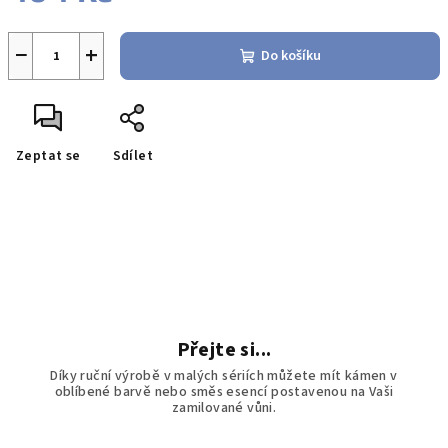
Měrná
cena:
−
+
Do košíku
Zeptat se
Sdílet
Přejte si...
Díky ruční výrobě v malých sériích můžete mít kámen v
oblíbené barvě nebo směs esencí postavenou na Vaši
zamilované vůni.