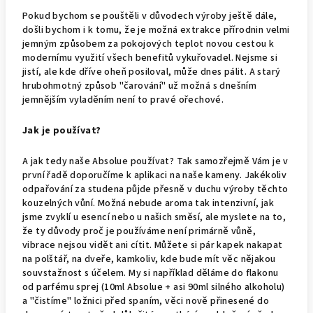
Pokud bychom se pouštěli v důvodech výroby ještě dále,
došli bychom i k tomu, že je možná extrakce přírodnin velmi
jemným způsobem za pokojových teplot novou cestou k
modernímu využití všech benefitů vykuřovadel. Nejsme si
jistí, ale kde dříve oheň posiloval, může dnes pálit. A starý
hrubohmotný způsob "čarování" už možná s dnešním
jemnějším vyladěním není to pravé ořechové.
Jak je používat?
A jak tedy naše Absolue používat? Tak samozřejmě Vám je v
první řadě doporučíme k aplikaci na naše kameny. Jakékoliv
odpařování za studena půjde přesně v duchu výroby těchto
kouzelných vůní. Možná nebude aroma tak intenzivní, jak
jsme zvyklí u esencí nebo u našich směsí, ale myslete na to,
že ty důvody proč je používáme není primárně vůně,
vibrace nejsou vidět ani cítit. Můžete si pár kapek nakapat
na polštář, na dveře, kamkoliv, kde bude mít věc nějakou
souvstažnost s účelem. My si například děláme do flakonu
od parfému sprej (10ml Absolue + asi 90ml silného alkoholu)
a "čistíme" ložnici před spaním, věci nově přinesené do