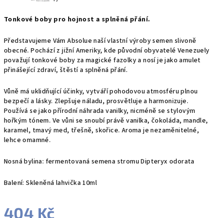
Tonkové boby pro hojnost a splněná přání.
Představujeme Vám Absolue naší vlastní výroby semen slivoně
obecné. Pochází z jižní Ameriky, kde původní obyvatelé Venezuely
považují tonkové boby za magické fazolky a nosí je jako amulet
přinášející zdraví, štěstí a splněná přání.
Vůně má uklidňující účinky, vytváří pohodovou atmosféru plnou
bezpečí a lásky. Zlepšuje náladu, prosvětluje a harmonizuje.
Používá se jako přírodní náhrada vanilky, nicméně se stylovým
hořkým tónem. Ve vůni se snoubí právě
vanilka, čokoláda, mandle,
karamel, tmavý med, třešně, skořice. Aroma je nezaměnitelné,
lehce omamné.
Nosná bylina: fermentovaná semena stromu
Dipteryx odorata
Balení: Skleněná lahvička 10ml
404 Kč