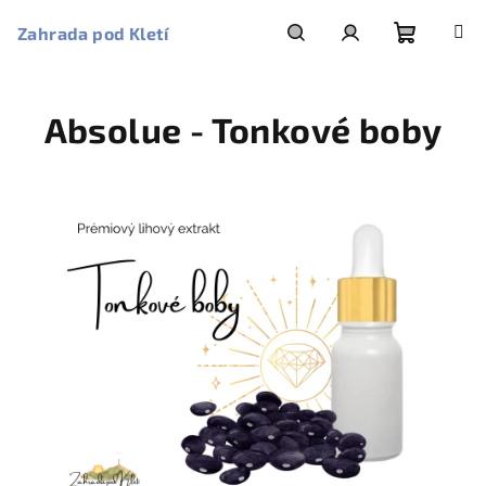
Přejít
na
Zahrada pod Kletí
obsah
Nákupní
Hledat
Přihlášení
Absolue - Tonkové boby
košík