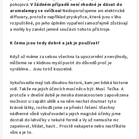
pokojová.
V žádném případě není vhodné je dávat do
aromalampy se svíčkou!
Nedoporučujeme ani elektrické
diffusery, protože například pryskyřice, které jsou v lihu
rozpuštěné, po jeho úplném vypaření samozřejmě zůstávají
a mohly by zanést jemné součásti tohoto přístroje.
K čemu jsou tedy dobré a jak je používat?
Když už máme za sebou všechna ta upozornění a nevýhody,
můžeme se s klidnou myslí pustit do důvodů proč je
vyrábíme... Jsou totiž kouzelné.
Vykuřovadla mají tak dlouhou historii, kam jen lidská historie
vidí. Takže na jejich účincích musí něco být. Musí. Tečka. A
protože v dnešní době je mnoha domácnostem zapovězena
možnost si zapálit uhlík a na něm nechat doutnat tyto
krásné látky, rozhodli jsme se přinést řešení. Všechny
nádherné vůně vykuřovadel a jejich magické účinky jsme
dostali do lahvičky v tekuté formě a Vy už nemusíte nic
zapalovat, hlídat, hasit... Prostě nakapete nebo nastříkáte
vůni a je to.