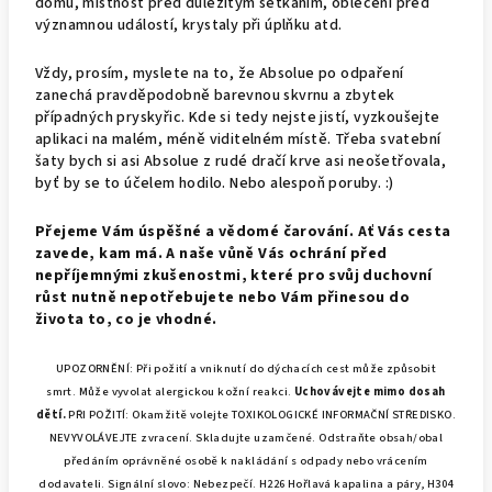
domu, místnost před důležitým setkáním, oblečení před
významnou událostí, krystaly při úplňku atd.
Vždy, prosím, myslete na to, že Absolue po odpaření
zanechá pravděpodobně barevnou skvrnu a zbytek
případných pryskyřic. Kde si tedy nejste jistí, vyzkoušejte
aplikaci na malém, méně viditelném místě. Třeba svatební
šaty bych si asi Absolue z rudé dračí krve asi neošetřovala,
byť by se to účelem hodilo. Nebo alespoň poruby. :)
Přejeme Vám úspěšné a vědomé čarování. Ať Vás cesta
zavede, kam má. A naše vůně Vás ochrání před
nepříjemnými zkušenostmi, které pro svůj duchovní
růst nutně nepotřebujete nebo Vám přinesou do
života to, co je vhodné.
UPOZORNĚNÍ:
Při požití a vniknutí do dýchacích cest může způsobit
smrt.
Může vyvolat alergickou kožní reakci.
Uchovávejte mimo dosah
dětí.
PŘI POŽITÍ: Okamžitě volejte TOXIKOLOGICKÉ INFORMAČNÍ STŘEDISKO.
NEVYVOLÁVEJTE zvracení.
Skladujte uzamčené.
Odstraňte obsah/obal
předáním oprávněné osobě k nakládání s odpady nebo vrácením
dodavateli.
Signální slovo: Nebezpečí.
H226 Hořlavá kapalina a páry, H304