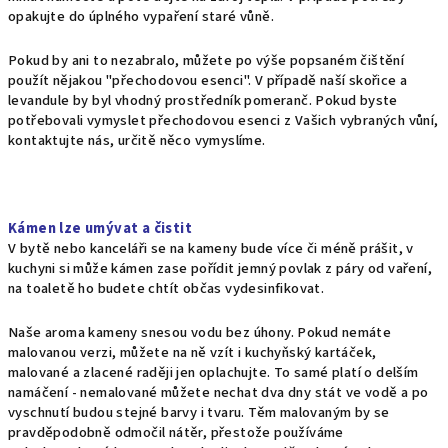
opakujte do úplného vypaření staré vůně.
Pokud by ani to nezabralo, můžete po výše popsaném čištění
použít nějakou "přechodovou esenci". V případě naší skořice a
levandule by byl vhodný prostředník pomeranč. Pokud byste
potřebovali vymyslet přechodovou esenci z Vašich vybraných vůní,
kontaktujte nás, určitě něco vymyslíme.
Kámen lze umývat a čistit
V bytě nebo kanceláři se na kameny bude více či méně prášit, v
kuchyni si může kámen zase pořídit jemný povlak z páry od vaření,
na toaletě ho budete chtít občas vydesinfikovat.
Naše aroma kameny snesou vodu bez úhony. Pokud nemáte
malovanou verzi, můžete na ně vzít i kuchyňský kartáček,
malované a zlacené raději jen oplachujte. To samé platí o delším
namáčení - nemalované můžete nechat dva dny stát ve vodě a po
vyschnutí budou stejné barvy i tvaru. Těm malovaným by se
pravděpodobně odmočil nátěr, přestože používáme