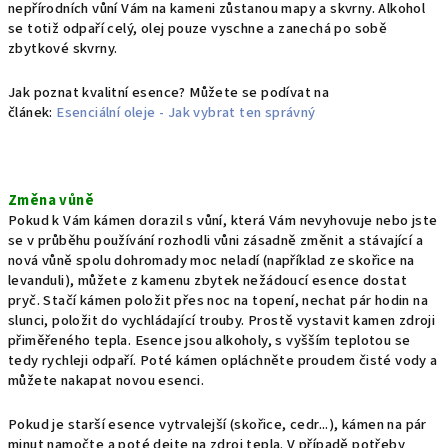
nepřírodních vůní Vám na kameni zůstanou mapy a skvrny. Alkohol
se totiž odpaří celý, olej pouze vyschne a zanechá po sobě
zbytkové skvrny.
Jak poznat kvalitní esence? Můžete se podívat na
článek:
Esenciální oleje - Jak vybrat ten správný
Změna vůně
Pokud k Vám kámen dorazil s vůní, která Vám nevyhovuje nebo jste
se v průběhu používání rozhodli vůni zásadně změnit a stávající a
nová vůně spolu dohromady moc neladí (například ze skořice na
levanduli), můžete z kamenu zbytek nežádoucí esence dostat
pryč. Stačí kámen položit přes noc na topení, nechat pár hodin na
slunci, položit do vychládající trouby. Prostě vystavit kamen zdroji
přiměřeného tepla. Esence jsou alkoholy, s vyšším teplotou se
tedy rychleji odpaří. Poté kámen opláchněte proudem čisté vody a
můžete nakapat novou esenci.
Pokud je starší esence vytrvalejší (skořice, cedr...), kámen na pár
minut namočte a poté dejte na zdroj tepla. V případě potřeby