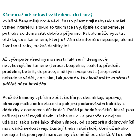
Kámen už mě nebaví vzhledem, chci nový
Zvláště ženy milují nové věci, často přestavují nábytek a mění
vzhled interiéru. Pokud to tak máte i Vy, úplně to chápeme, je
potřeba se doma cítit dobře a příjemně. Pak ale může vyvstat
otázka, co s kamenem, který už Vám do interiéru nepasuje, ale má
životnost roky, možná desítky let...
Až vyčerpáte všechny možnosti "uklizení" designově
nevyhovujícího kamene (terasa, koupelna, toaleta, předsíň,
prádelna, botník, do práce, s někým swapnout...) a opravdu
nebudete vědět, co s ním, tak
právě v tu chvíli máte možnost
udělat něco hezkého
.
Použité kameny vybírám zpět, čistím je, desinfikuji, opravuji,
obnovuji malbu nebo zlacení a pak jimi podarovávám babičky a
dědečky v domovech důchodců. Pořád je hodně svátků, které jsou
naši nejstarší zvyklí slavit - třeba MDŽ - a protože to nejsou
události tak slavné jako třeba Vánoce, od sponzorů a dobrovolníků
moc dárků nedostávají. Existují třeba i staří lidé, kteří už nikoho
nemají a tak jsou jejich narozeniny víceméně bez dárků. V tu chvíli