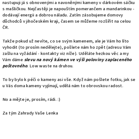
nastupuji já s obnovenými a navoněnými kameny v dárkovém sáčku
s mašličkou. Nejčastěji je napouštím pomerančem a mandarinkou -
dodávají energii a dobrou náladu.
Zatím zásobujeme domovy
důchodců v jihočeském kraji, časem se můžeme rozšířit na celou
ČR.
Takže pokud už nevíte, co se svým kamenem, ale je Vám ho líto
vyhodit (to prosím nedělejte), pošlete nám ho zpět (adresu Vám
zašlu na vyžádání - kontakty viz níže). Uděláte hezkou věc a my
Vám dáme
slevu na nový kámen ve výši poloviny zaplaceného
poštovného
. Low waste na druhou.
To by bylo k péči o kameny asi vše. Když nám pošlete fotku, jak se
u Vás doma kameny vyjímají, udělá nám to obrovskou radost.
No a mějte je, prosím, rádi. :)
Za tým Zahrady Vaše Lenka