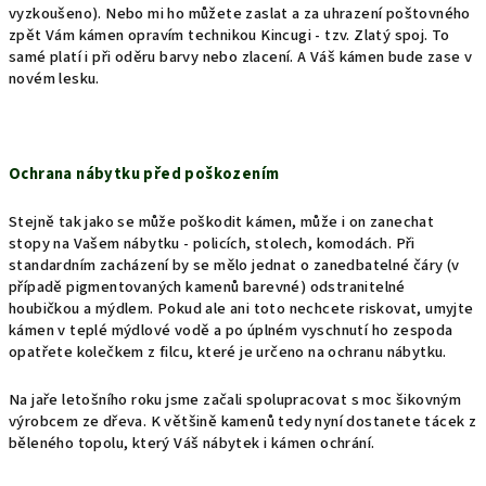
vyzkoušeno). Nebo mi ho můžete zaslat a za uhrazení poštovného
zpět Vám kámen opravím technikou Kincugi - tzv. Zlatý spoj. To
samé platí i při oděru barvy nebo zlacení. A Váš kámen bude zase v
novém lesku.
Ochrana nábytku před poškozením
Stejně tak jako se může poškodit kámen, může i on zanechat
stopy na Vašem nábytku - policích, stolech, komodách. Při
standardním zacházení by se mělo jednat o zanedbatelné čáry (v
případě pigmentovaných kamenů barevné) odstranitelné
houbičkou a mýdlem. Pokud ale ani toto nechcete riskovat, umyjte
kámen v teplé mýdlové vodě a po úplném vyschnutí ho zespoda
opatřete kolečkem z filcu, které je určeno na ochranu nábytku.
Na jaře letošního roku jsme začali spolupracovat s moc šikovným
výrobcem ze dřeva. K většině kamenů tedy nyní dostanete tácek z
běleného topolu, který Váš nábytek i kámen ochrání.