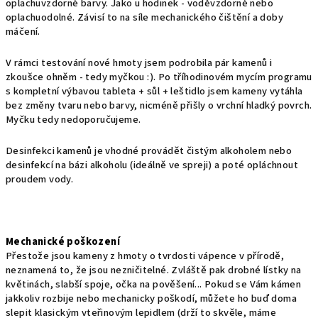
oplachuvzdorné barvy. Jako u hodinek - voděvzdorné nebo
oplachuodolné. Závisí to na síle mechanického čištění a doby
máčení.
V rámci testování nové hmoty jsem podrobila pár kamenů i
zkoušce ohněm - tedy myčkou :). Po tříhodinovém mycím programu
s kompletní výbavou tableta + sůl + leštidlo jsem kameny vytáhla
bez změny tvaru nebo barvy, nicméně přišly o vrchní hladký povrch.
Myčku tedy nedoporučujeme.
Desinfekci kamenů je vhodné provádět čistým alkoholem nebo
desinfekcí na bázi alkoholu (ideálně ve spreji) a poté opláchnout
proudem vody.
Mechanické poškození
Přestože jsou kameny z hmoty o tvrdosti vápence v přírodě,
neznamená to, že jsou nezničitelné. Zvláště pak drobné lístky na
květinách, slabší spoje, očka na pověšení... Pokud se Vám kámen
jakkoliv rozbije nebo mechanicky poškodí, můžete ho buď doma
slepit klasickým vteřinovým lepidlem (drží to skvěle, máme