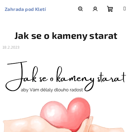
Přejít
na
Zahrada pod Kletí
obsah
Nákupní
Hledat
Přihlášení
Jak se o kameny starat
košík
18.2.2023