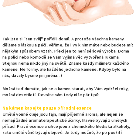
Tak jste si "ten svůj" pořídili domů. A protože všechny kameny
děláme s láskou a péčí, věříme, že i Vy k nim máte nebo budete mít
nějakým způsobem vztah. Přeci jen to není sériová výroba. Doma
na polici nebo komodě se Vám vyjímá věc vytvořená rukama.
Stejnou nemá nikdo jiný na světě. Známe každý milimetr každého
kamene. Ne formy, ale každého jednoho kamene. Kdyby bylo na
nás, dávaly bysme jim jména. :)
Možná teď dumáte, jak se o kamen starat, aby Vám vydržel roky,
možná desetiletí. Dovolte nám tedy níže pár tipů:
Na kámen kapejte pouze přírodní esence
Umělé vonné oleje jsou fajn, mají příjemné aroma, ale nejen že
nemají žádné aromaterapeutické účinky, hlavně bývají z umělých
přísad. Pravé esence a silice jsou z chemického hlediska alkoholy,
zato umělé vůně bývají olejové. Je tedy možné, že po použití